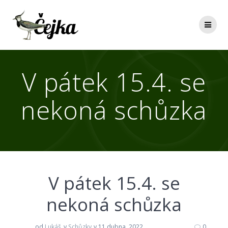
V pátek 15.4. se
nekoná schůzka
V pátek 15.4. se
nekoná schůzka
od
Lukáš
v
Schůzky
v 11 dubna, 2022
0